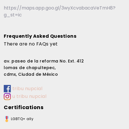
https://maps.app.goo.gl/3wyXcvabacaVeTmH8?
g_st=ic
Frequently Asked Questions
There are no FAQs yet
av. paseo de la reforma No. Ext. 412
lomas de chapultepec,
cdmx, Ciudad de México
tribu nupcial
u tribu nupcial
Certifications
LGBTQ+ ally